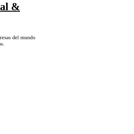
nal &
resas del mundo
as.