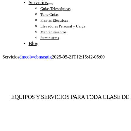
Servicios
Grúas Telescópicas
Torre Grúas
Plantas Eléctricas
Elevadores Personal y Carga
Mantenimientos
Suministros
Blog
Servicios
dmcolwebmasgig
2025-05-21T12:15:42-05:00
EQUIPOS Y SERVICIOS PARA TODA CLASE DE
Infraestructura en toda Colombia
Desarrollo Viál, Levantamientos de puentes, sect